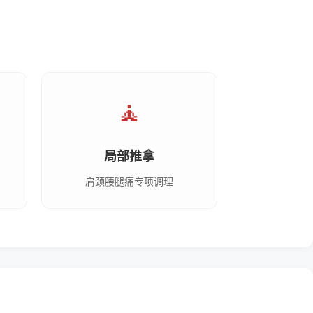
🧘
局部推拿
肩颈腰腿痛专项调理