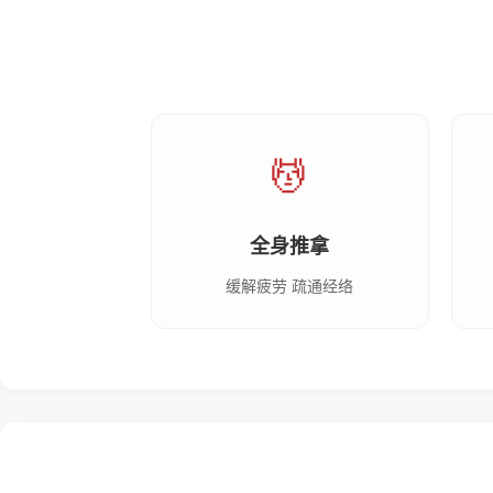
💆
全身推拿
缓解疲劳 疏通经络